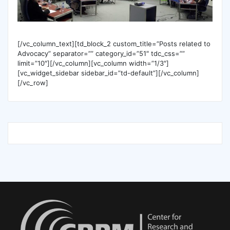
[/vc_column_text][td_block_2 custom_title=”Posts related to
Advocacy” separator=”” category_id=”51″ tdc_css=””
limit=”10″][/vc_column][vc_column width=”1/3″]
[vc_widget_sidebar sidebar_id=”td-default”][/vc_column]
[/vc_row]