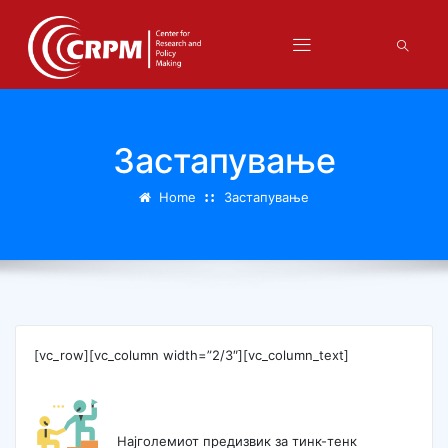
Застапување
Home
Застапување
[vc_row][vc_column width=”2/3″][vc_column_text]
Најголемиот предизвик за тинк-тенк