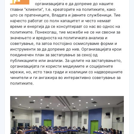
организацијата е да допреме до нашите
главни “клиенти”, т.е. креаторите на политиките, како
што се пратениците, Владата и јавните службеници. Тие
најчесто работат со полн капацитет и често немаат
време и енергија да се консултираат со нас во однос на
политиките. Понекогаш, тие можеби не се ни свесни за
значењето и вредноста на политичката анализа и
советување, па затоа постојано осмислуваме форми и
инструменти за да допреме до нив. Организацијата крои
поединечен план за застапување за секој од
публикациите или анализи. За целите на застапувањето,
организацијата ги користи медиумите и социјалните
мрежи, но, исто така гради и коалиции со надворешните
чинители и ги ангажира во интерактивно советување за
политиките.