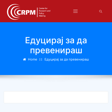
Едуцирај за да
превенираш
Home
Едуцирај за да превенираш