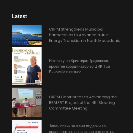
Latest
CRPM Strengthens Municipal
Partnerships to Advance a Just
Energy Transition in North Macedonia
Интервју на Кристијан Трајковски,
проектен координатор во ЦИКП за
Екномија и бизнис
CRPM Contributes to Advancing the
BEALERT Project at the 4th Steering
Committee Meeting
Јавен повик за жени лидерки во
праведната транзицијаво рамките на