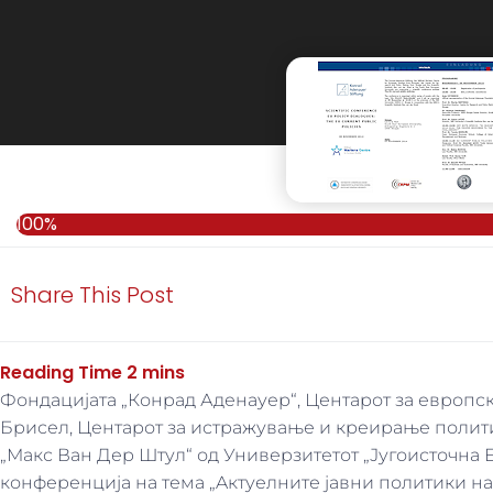
100%
100%
Share This Post
Фондацијата „Конрад Аденауер“, Центарот за европс
Брисел, Центарот за истражување и креирање полити
„Макс Ван Дер Штул“ од Универзитетот „Југоисточна 
конференција на тема „Aктуелните јавни политики на