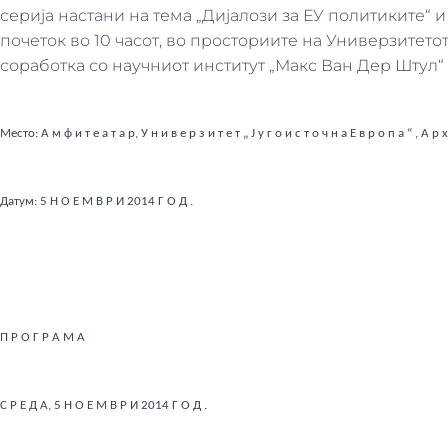
серија настани на тема „Дијалози за ЕУ политиките“ 
почеток во 10 часот, во просториите на Универзитетот
соработка со научниот институт „Макс Ван Дер Штул“
Место:
А м ф и т е а т а р, У н и в е р з и т е т „ Ј у г о и с т о ч н а Е в р о п а “ , А 
Датум:
5 Н О Е М В Р И 2014 Г О Д .
П Р О Г Р А М А
С Р Е Д А, 5 Н О Е М В Р И 2014 Г О Д .