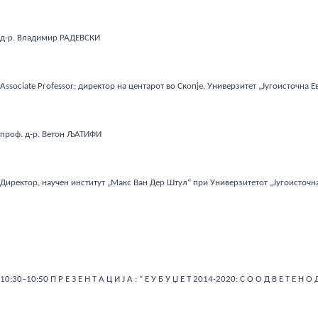
д-р. Владимир РАДЕВСКИ
Associate Professor; директор на центарот во Скопје, Универзитет „Југоисточна Е
проф. д-р. Ветон ЉАТИФИ
Директор, научен институт „Макс Ван Дер Штул“ при Универзитетот „Југоисточн
10:30–10:50 П Р Е З Е Н Т А Ц И Ј А : “ Е У Б У Џ Е Т 2014-2020: С О О Д В Е Т Е Н О 