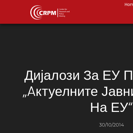
Ho
Дијалози За ЕУ П
„Aктуелните Јавн
На ЕУ“
30/10/2014