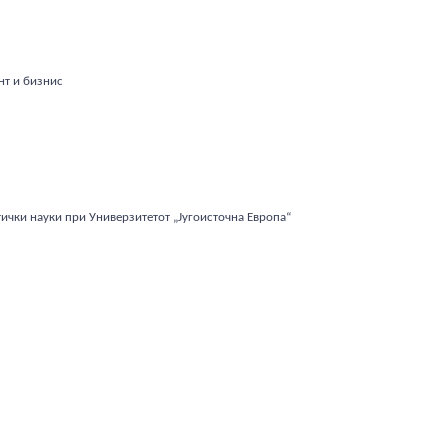
нт и бизнис
тички науки при Универзитетот „Југоисточна Европа“