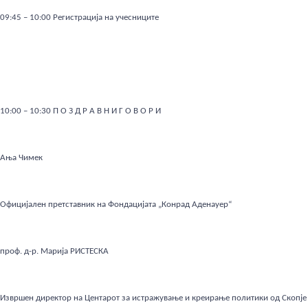
09:45 – 10:00 Регистрација на учесниците
10:00 – 10:30 П О З Д Р А В Н И Г О В О Р И
Ања Чимек
Официјален претставник на Фондацијата „Конрад Аденауер“
проф. д-р. Марија РИСТЕСКА
Извршен директор на Центарот за истражување и креирање политики од Скопје