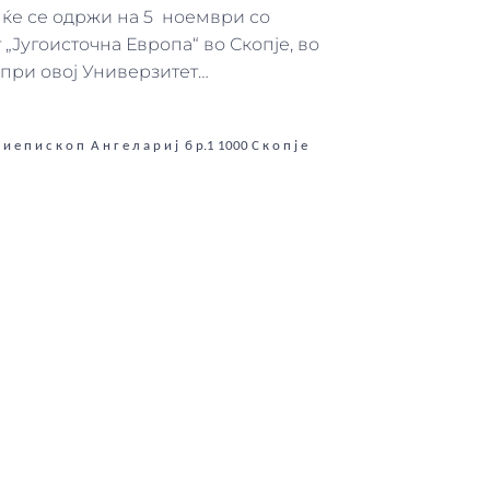
и ќе се одржи на 5 ноември со
 „Југоисточна Европа“ во Скопје, во
 при овој Универзитет…
р х и е п и с к о п А н г е л а р и ј б р.1 1000 С к о п ј е