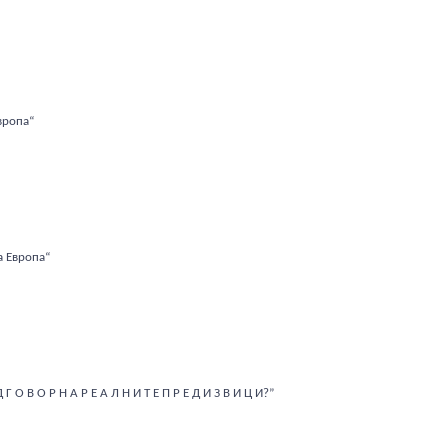
вропа“
а Европа“
Д Г О В О Р Н А Р Е А Л Н И Т Е П Р Е Д И З В И Ц И?”