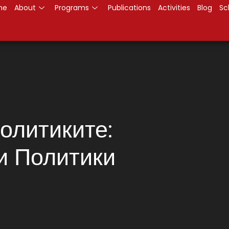
me
About
Programs
Publications
Activities
Blog
Sc
олитиките:
и Политики