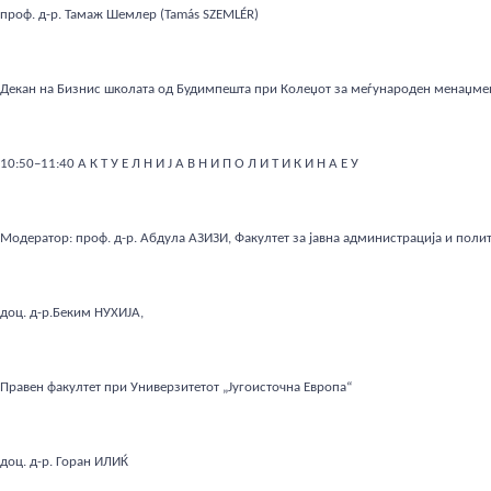
проф. д-р. Тамаж Шемлер (Tamás SZEMLÉR)
Декан на Бизнис школата од Будимпешта при Колеџот за меѓународен менаџме
10:50–11:40 А К Т У Е Л Н И Ј А В Н И П О Л И Т И К И Н А Е У
Модератор:
проф. д-р. Абдула АЗИЗИ
, Факултет за јавна администрација и поли
доц. д-р.Беким НУХИЈА
,
Правен факултет при Универзитетот „Југоисточна Европа“
доц. д-р. Горан ИЛИЌ