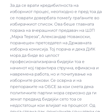
За да се врати кредибилноста на
изборниот процес, неопходно е пред тоа да
се поврати довербата помеѓу граѓаните во
избирачкиот список. Ова беше главната
порака на вчерашниот предавач на ШЈП
„Мајка Тереза“, Александар Новакоски,
поранешен претседател на Државната
изборна комисија. Тој порача и дека ДИК
мора да биде во целост
професионализирана бидејќи тоа е
начинот кој гарантира стручна, ефикасна и
навремена работа, но и почитување на
изборните рокови. Се осврна и на
препораките на ОБСЕ за кои смета дека
политичките партии мора сериозно да ги
земат предвид бидејќи сето тоа се
недостатоци кои влијаат на процесот. Од
друга страна пак, присутните слушатели се