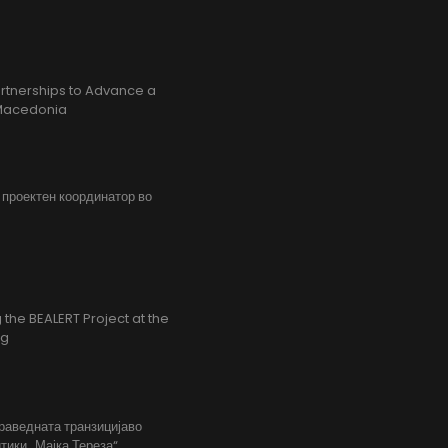
rtnerships to Advance a
h Macedonia
, проектен координатор во
the BEALERT Project at the
ng
праведната транзицијаво
тики „Мајка Тереза“