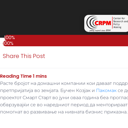
100%
100%
Share This Post
Расте бројот на домашни компании кои даваат поддрш
претпријатија во земјата. Бучен Козјак и
Пакомак
се д
проектот Смарт Старт во јуни оваа година беа прогл
обврзувајќи се во наредниот период да менторираат 
помогнат во развивање на нивната бизнис приказна.