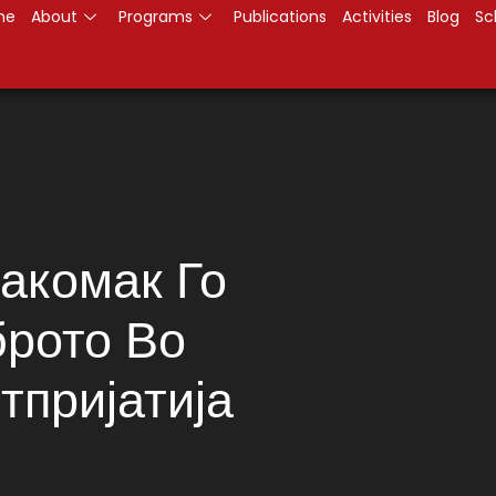
me
About
Programs
Publications
Activities
Blog
Sc
Пакомак Го
рото Во
тпријатија