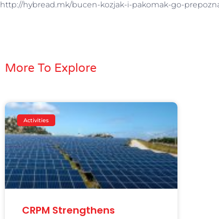
http://hybread.mk/bucen-kozjak-i-pakomak-go-prepoznaa-
More To Explore
Activities
CRPM Strengthens