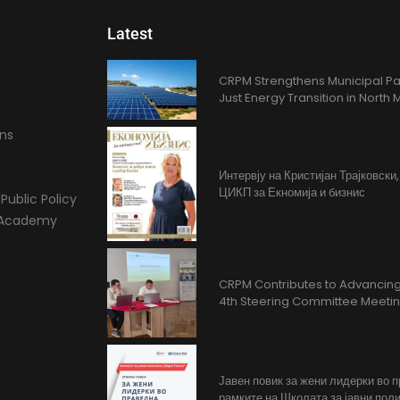
Latest
CRPM Strengthens Municipal Pa
Just Energy Transition in Nort
ons
Интервју на Кристијан Трајковски
ЦИКП за Екномија и бизнис
Public Policy
l Academy
CRPM Contributes to Advancing 
4th Steering Committee Meeti
Јавен повик за жени лидерки во 
рамките на Школата за јавни поли