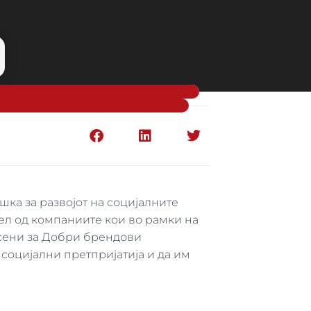
ка за развојот на социјалните
ел од компаниите кои во рамки на
асени за Добри брендови
социјални претпријатија и да им