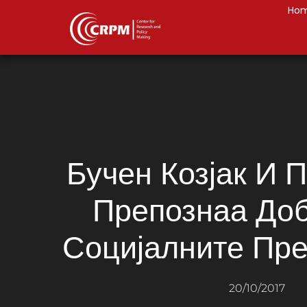
Ho
Бучен Козјак И 
Препознаа Доб
Социјалните Пре
20/10/2017