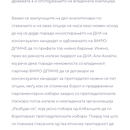
државата а и опстојувањето на владината коалиција.
Вакви се заклучоците на дел аналитичари по
ставањето и на оваа опција на маса како можен исход
до кој се дојде поради инсистирањето на ДУИ на
консензуален кандидат и одбивањето на ВМРО-
ДПМНЕ да го прифати тоа нивно барање. Имено,
прво во јавноста излезе лидерот на ДУИ, Али Ахмети,
кој рече дека поради неможноста со владиниот
партнер ВМРО-ДПМНЕ да се договори за
консензуален кандидат за претседател можни се пет
опции, меѓу кои се споменаа бојкот и предвремени
парламентарни избори заедно со претседателските.
Наскоро потоа излезе и невладината организација
„Разбуди се“, која јасно побара од Албанците да ги
бојкотираат претседателските избори. Покрај тоа што
ги повикаа гласачите од таа етничка припадност да