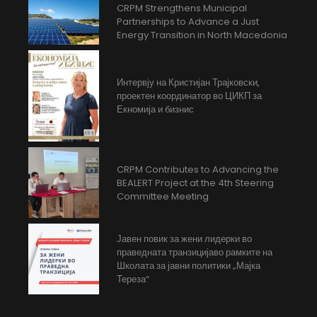
CRPM Strengthens Municipal
Partnerships to Advance a Just
Energy Transition in North Macedonia
Интервју на Кристијан Трајковски,
проектен координатор во ЦИКП за
Екномија и бизнис
CRPM Contributes to Advancing the
BEALERT Project at the 4th Steering
Committee Meeting
Јавен повик за жени лидерки во
праведната транзицијаво рамките на
Школата за јавни политики „Мајка
Тереза“