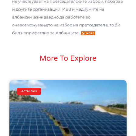
не учествуваат на претседателските избори, побараа
и другите организации, ИВЗ и медиумите на
албански јазик заедно да работеле во
оневозможувањето на избор на претседател што би
бил неприфатлив за Албанците…
More To Explore
Activities