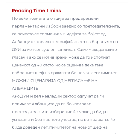
По веќе познатата опција за предвремени
парламентарни избори заедно со претседателските,
сѐ почесто се споменува и идејата за бојкот од
Албанците поради неприфаќањето на барањето на
ДУИ за консензуален кандидат. Само македонските
гласачи ако се мотивирани може да го исполнат
цензусот од 40 отсто, но се оценува дека така
избраниот шеф на државата би немал легитимитет
МОЖНИ СЦЕНАРИЈА ОД НЕГЛАСАЊЕ НА
АЛБАНЦИТЕ
Ако ДУИ и дел невладин сектор одлучат да ги
повикаат Албанците да ги бојкотираат
претседателските избори тие ќе може да бидат
успешни и без нивното учество, но во прашање ќе
биде доведен легитимитетот на новиот шеф на