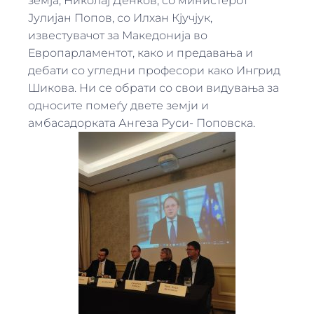
земја, Николај Денков, со министерот
Јулијан Попов, со Илхан Кјучјук,
известувачот за Македонија во
Европарламентот, како и предавања и
дебати со угледни професори како Ингрид
Шикова. Ни се обрати со свои видувања за
односите помеѓу двете земји и
амбасадорката Ангеза Руси- Поповска.