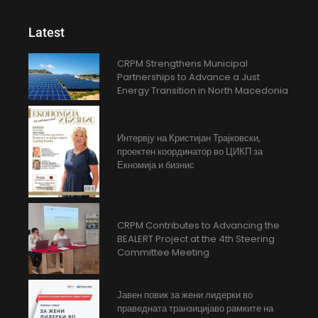
Latest
CRPM Strengthens Municipal
Partnerships to Advance a Just
Energy Transition in North Macedonia
Интервју на Кристијан Трајковски,
проектен координатор во ЦИКП за
Екномија и бизнис
CRPM Contributes to Advancing the
BEALERT Project at the 4th Steering
Committee Meeting
Јавен повик за жени лидерки во
праведната транзицијаво рамките на