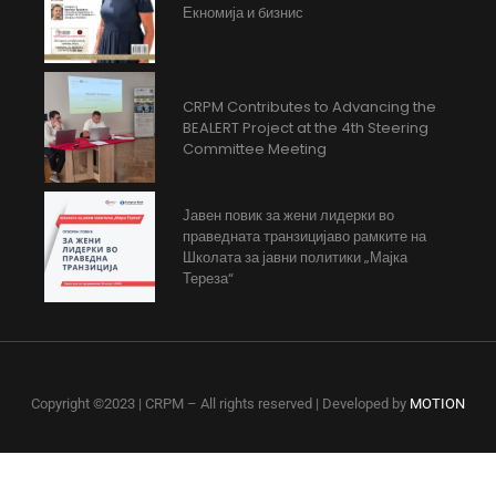
Екномија и бизнис
CRPM Contributes to Advancing the
BEALERT Project at the 4th Steering
Committee Meeting
Јавен повик за жени лидерки во
праведната транзицијаво рамките на
Школата за јавни политики „Мајка
Тереза“
Copyright ©2023 | CRPM – All rights reserved | Developed by
MOTION