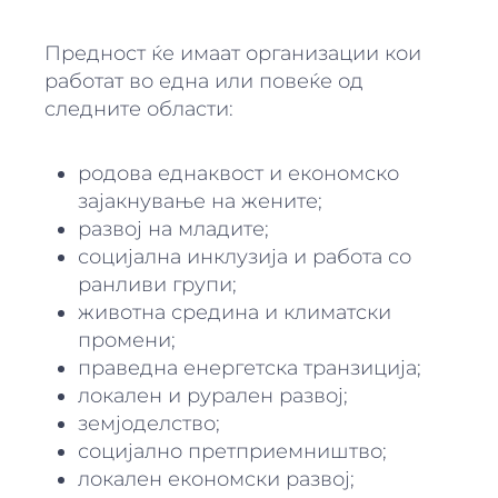
Предност ќе имаат организации кои
работат во една или повеќе од
следните области:
родова еднаквост и економско
зајакнување на жените;
развој на младите;
социјална инклузија и работа со
ранливи групи;
животна средина и климатски
промени;
праведна енергетска транзиција;
локален и рурален развој;
земјоделство;
социјално претприемништво;
локален економски развој;