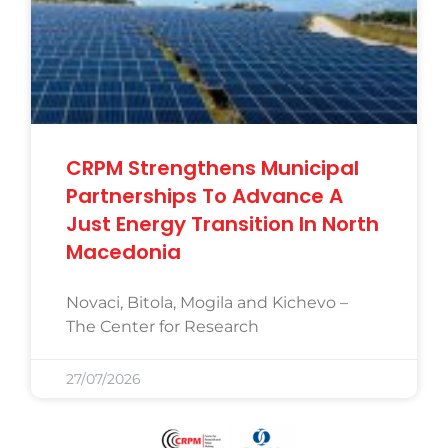
CRPM Strengthens Municipal
Partnerships To Advance A
Just Energy Transition In North
Macedonia
Novaci, Bitola, Mogila and Kichevo –
The Center for Research
27/07/2026