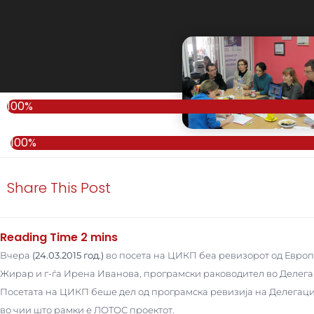
100%
100%
Share This Post
Вчера
(24.03.2015 год.)
во посета на ЦИКП беа ревизорот од Европс
Жирар и г-ѓа Ирена Иванова, програмски раководител во Делегац
Посетата на ЦИКП беше дел од програмска ревизија на Делегациј
во чии што рамки е ЛОТОС проектот.