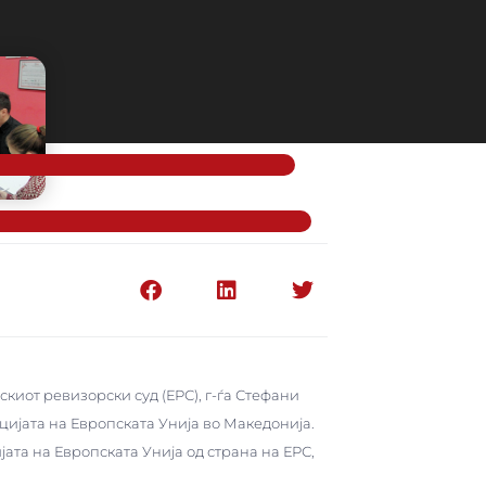
киот ревизорски суд (ЕРС), г-ѓа Стефани
ијата на Европската Унија во Македонија.
ата на Европската Унија од страна на ЕРС,