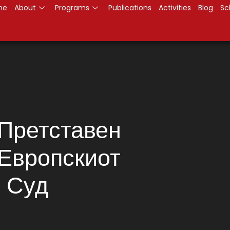
me
About
Programs
Publications
Activities
Blog
Sc
Претставен
Европскиот
 Суд