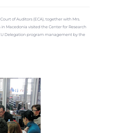
Court of Auditors (ECA), together with Mrs.
 in Macedonia visited the Center for Research
the EU Delegation program management by the