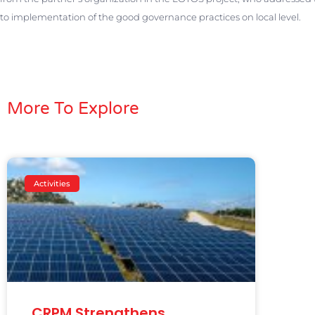
to implementation of the good governance practices on local level.
More To Explore
Activities
CRPM Strengthens