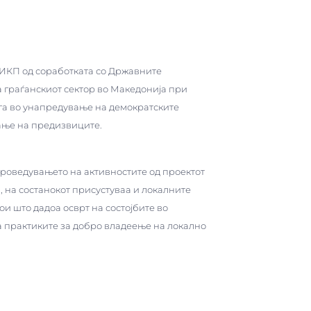
 ЦИКП од соработката со Државните
а граѓанскиот сектор во Македонија при
га во унапредување на демократските
вање на предизвиците.
роведувањето на активностите од проектот
 на состанокот присустуваа и локалните
и што дадоа осврт на состојбите во
а практиките за добро владеење на локално