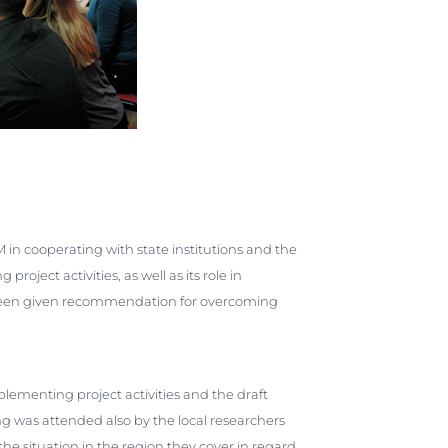
 in cooperating with state institutions and the
oject activities, as well as its role in
 been given recommendation for overcoming
lementing project activities and the draft
g was attended also by the local researchers
he situation in the region they cover in regard