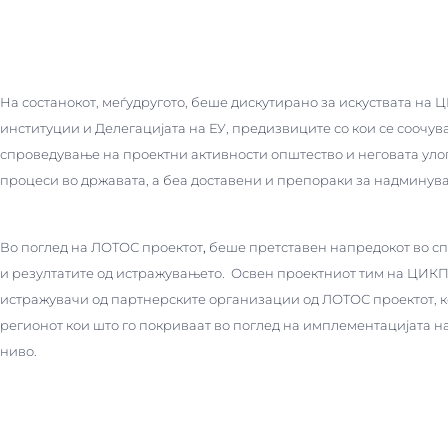
На состанокот, меѓудругото, беше дискутирано за искуствата на
институции и Делегацијата на ЕУ, предизвиците со кои се соочув
спроведување на проектни активности општество и неговата уло
процеси во државата, а беа доставени и препораки за надмину
Во поглед на ЛОТОС проектот
,
беше претставен напредокот во сп
и резултатите од истражувањето. Освен проектниот тим на ЦИКП,
истражувачи од партнерските организации од ЛОТОС проектот, ко
регионот кои што го покриваат во поглед на имплементацијата н
ниво.